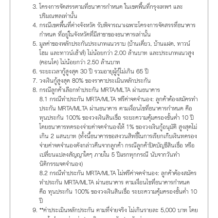
โครงการจัดสรรตามที่ธนาคารกำหนด ในเขตพื้นที่กรุงเทพฯ และ
ปริมณฑลเท่านั้น
กรณีเขตพื้นที่ต่างจังหวัด รับพิจารณาเฉพาะโครงการจัดสรรที่ธนาคาร
กำหนด ที่อยู่ในจังหวัดที่มีสาขาของธนาคารเท่านั้น
มูลค่าของหลักประกันประเภทแนวราบ (บ้านเดี่ยว, บ้านแฝด, ทาวน์
โฮม และทาวน์เฮ้าส์) ไม่น้อยกว่า 2.00 ล้านบาท และประเภทแนวสูง
(คอนโด) ไม่น้อยกว่า 2.50 ล้านบาท
ระยะเวลากู้สูงสุด 30 ปี รวมอายุผู้กู้ไม่เกิน 65 ปี
วงเงินกู้สูงสุด 80% ของราคาประเมินหลักประกัน
กรณีลูกค้าเลือกทำประกัน MRTA/MLTA ผ่านธนาคาร
8.1 กรณีทำประกัน MRTA/MLTA ฟรีค่าจดจำนอง: ลูกค้าต้องสมัครทำ
ประกัน MRTA/MLTA ผ่านธนาคาร ตามเงื่อนไขที่ธนาคารกำหนด คือ
ทุนประกัน 100% ของวงเงินสินเชื่อ ระยะความคุ้มครองขั้นต่ำ 10 ปี
โดยธนาคารทดรองจ่ายค่าจดจำนองให้ 1% ของวงเงินกู้อนุมัติ สูงสุดไม่
เกิน 2 แสนบาท (ทั้งนี้ธนาคารขอสงวนสิทธิ์ในการเรียกเก็บเงินทดรอง
จ่ายค่าจดจำนองดังกล่าวคืนจากลูกค้า กรณีลูกค้าปิดบัญชีสินเชื่อ หรือ
เปลี่ยนแปลงสัญญาใดๆ ภายใน 5 ปีแรกทุกกรณี นับจากวันทำ
นิติกรรมจดจำนอง)
8.2 กรณีทำประกัน MRTA/MLTA ไม่ฟรีค่าจดจำนอง: ลูกค้าต้องสมัคร
ทำประกัน MRTA/MLTA ผ่านธนาคาร ตามเงื่อนไขที่ธนาคารกำหนด
คือ ทุนประกัน 100% ของวงเงินสินเชื่อ ระยะความคุ้มครองขั้นต่ำ 10
ปี
**ค่าประเมินหลักประกัน ตามที่จ่ายจริง ไม่เกินรายละ 5,000 บาท โดย