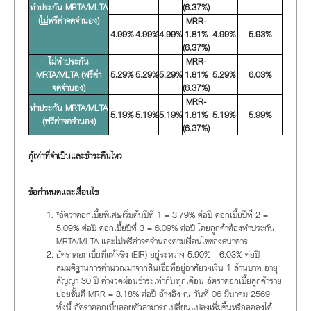
ทำประกัน MRTA/MLTA
(6.37%)
(
ไม่
ฟรีค่าจดจำนอง)
MRR-
4.99%
4.99%
4.99%
1.81%
4.99%
5.93%
(6.37%)
ไม่ทำประกัน
MRR-
MRTA/MLTA (ฟรีค่า
5.29%
5.29%
5.29%
1.81%
5.29%
6.03%
จดจำนอง)
(6.37%)
MRR-
ทำประกัน MRTA/MLTA
5.19%
5.19%
5.19%
1.81%
5.19%
5.99%
(ฟรีค่าจดจำนอง)
(6.37%)
กู้เท่าที่จำเป็นและชำระคืนไหว
ข้อกำหนดและเงื่อนไข
*อัตราดอกเบี้ยพิเศษเริ่มต้นปีที่ 1 = 3.79% ต่อปี ดอกเบี้ยปีที่ 2 =
5.09% ต่อปี ดอกเบี้ยปีที่ 3 = 6.09% ต่อปี โดยลูกค้าต้องทำประกัน
MRTA/MLTA และไม่ฟรีค่าจดจำนองตามเงื่อนไขของธนาคาร
อัตราดอกเบี้ยที่แท้จริง (EIR) อยู่ระหว่าง 5.90% - 6.03% ต่อปี
สมมติฐานการคำนวณมาจากสินเชื่อที่อยู่อาศัยวงเงิน 1 ล้านบาท อายุ
สัญญา 30 ปี ค่างวดผ่อนชำระเท่ากันทุกเดือน อัตราดอกเบี้ยลูกค้าราย
ย่อยชั้นดี MRR = 8.18% ต่อปี อ้างอิง ณ วันที่ 06 มีนาคม 2569
ทั้งนี้ อัตราดอกเบี้ยลอยตัวสามารถเปลี่ยนแปลงเพิ่มขึ้นหรือลดลงได้