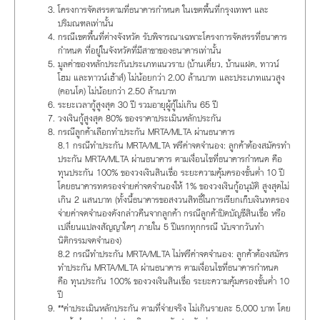
โครงการจัดสรรตามที่ธนาคารกำหนด ในเขตพื้นที่กรุงเทพฯ และ
ปริมณฑลเท่านั้น
กรณีเขตพื้นที่ต่างจังหวัด รับพิจารณาเฉพาะโครงการจัดสรรที่ธนาคาร
กำหนด ที่อยู่ในจังหวัดที่มีสาขาของธนาคารเท่านั้น
มูลค่าของหลักประกันประเภทแนวราบ (บ้านเดี่ยว, บ้านแฝด, ทาวน์
โฮม และทาวน์เฮ้าส์) ไม่น้อยกว่า 2.00 ล้านบาท และประเภทแนวสูง
(คอนโด) ไม่น้อยกว่า 2.50 ล้านบาท
ระยะเวลากู้สูงสุด 30 ปี รวมอายุผู้กู้ไม่เกิน 65 ปี
วงเงินกู้สูงสุด 80% ของราคาประเมินหลักประกัน
กรณีลูกค้าเลือกทำประกัน MRTA/MLTA ผ่านธนาคาร
8.1 กรณีทำประกัน MRTA/MLTA ฟรีค่าจดจำนอง: ลูกค้าต้องสมัครทำ
ประกัน MRTA/MLTA ผ่านธนาคาร ตามเงื่อนไขที่ธนาคารกำหนด คือ
ทุนประกัน 100% ของวงเงินสินเชื่อ ระยะความคุ้มครองขั้นต่ำ 10 ปี
โดยธนาคารทดรองจ่ายค่าจดจำนองให้ 1% ของวงเงินกู้อนุมัติ สูงสุดไม่
เกิน 2 แสนบาท (ทั้งนี้ธนาคารขอสงวนสิทธิ์ในการเรียกเก็บเงินทดรอง
จ่ายค่าจดจำนองดังกล่าวคืนจากลูกค้า กรณีลูกค้าปิดบัญชีสินเชื่อ หรือ
เปลี่ยนแปลงสัญญาใดๆ ภายใน 5 ปีแรกทุกกรณี นับจากวันทำ
นิติกรรมจดจำนอง)
8.2 กรณีทำประกัน MRTA/MLTA ไม่ฟรีค่าจดจำนอง: ลูกค้าต้องสมัคร
ทำประกัน MRTA/MLTA ผ่านธนาคาร ตามเงื่อนไขที่ธนาคารกำหนด
คือ ทุนประกัน 100% ของวงเงินสินเชื่อ ระยะความคุ้มครองขั้นต่ำ 10
ปี
**ค่าประเมินหลักประกัน ตามที่จ่ายจริง ไม่เกินรายละ 5,000 บาท โดย