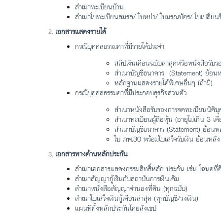
สำเนาทะเบียนบ้าน
สำเนาใบทะเบียนสมรส/ ใบหย่า/ ใบมรณบัตร/ ใบเปลี่ยนชื่
เอกสารแสดงรายได้
กรณีบุคคลธรรมดาที่มีรายได้ประจำ
สลิปเงินเดือนฉบับล่าสุดหรือหนังสือรับรอ
สำเนาบัญชีธนาคาร (Statement) ย้อนห
หลักฐานแสดงรายได้พิเศษอื่นๆ (ถ้ามี)
กรณีบุคคลธรรมดาที่มีประกอบธุรกิจส่วนตัว
สำเนาหนังสือรับรองการจดทะเบียนนิติบุค
สำเนาทะเบียนผู้ถือหุ้น (อายุไม่เกิน 3 เด
สำเนาบัญชีธนาคาร (Statement) ย้อนหล
ใบ ภพ.30 พร้อมใบเสร็จรับเงิน ย้อนหลัง
เอกสารทางด้านหลักประกัน
สำเนาเอกสารแสดงกรรมสิทธิ์หลัก ประกัน เช่น โฉนดที่ด
สำเนาสัญญากู้เงินกับสถาบันการเงินเดิม
สำเนาหนังสือสัญญาจำนองที่ดิน (ทุกฉบับ)
สำเนาใบเสร็จเงินกู้เดือนล่าสุด (ทุกบัญชี/วงเงิน)
แผนที่ตั้งหลักประกันโดยสังเขป