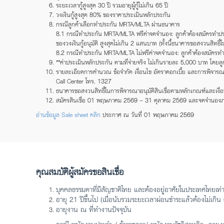
ระยะเวลากู้สูงสุด 30 ปี รวมอายุผู้กู้ไม่เกิน 65 ปี
วงเงินกู้สูงสุด 80% ของราคาประเมินหลักประกัน
กรณีลูกค้าเลือกทำประกัน MRTA/MLTA ผ่านธนาคาร
8.1 กรณีทำประกัน MRTA/MLTA ฟรีค่าจดจำนอง: ลูกค้าต้องสมัครทำประ
ของวงเงินกู้อนุมัติ สูงสุดไม่เกิน 2 แสนบาท (ทั้งนี้ธนาคารขอสงวนสิท
8.2 กรณีทำประกัน MRTA/MLTA ไม่ฟรีค่าจดจำนอง: ลูกค้าต้องสมัครทำ
**ค่าประเมินหลักประกัน ตามที่จ่ายจริง ไม่เกินรายละ 5,000 บาท โดยล
รายละเอียดการคำนวณ ข้อจำกัด เงื่อนไข อัตราดอกเบี้ย และการพิจารณาอ
Call Center โทร. 1327
ธนาคารขอสงวนสิทธิ์ในการพิจารณาอนุมัติสินเชื่อตามหลักเกณฑ์และเงื่อ
สมัครสินเชื่อ 01 พฤษภาคม 2569 – 31 ตุลาคม 2569 และจดจำนอง
อ่านข้อมูล Sale sheet คลิก
ประกาศ ณ วันที่ 01 พฤษภาคม 2569
คุณสมบัติผู้สมัครขอสินเชื่อ
บุคคลธรรมดาที่มีสัญชาติไทย และต้องอยู่อาศัยในประเทศไทยเท่า
อายุ 21 ปีขึ้นไป (เมื่อนับรวมระยะเวลาผ่อนชำระแล้วต้องไม่เกิน 
อายุงาน ณ ที่ทำงานปัจจุบัน