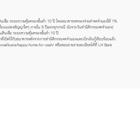
เชื่อ ระยะความคุ้มครองขั้นต่ำ 10 ปี โดยธนาคารทดรองจ่ายค่าจดจำนองให้ 1%
หรือเปลี่ยนแปลงสัญญาใดๆ ภายใน 5 ปีแรกทุกกรณี นับจากวันทำนิติกรรมจดจำนอง)
นเชื่อ ระยะความคุ้มครองขั้นต่ำ 10 ปี
ที่เปิดไว้กับธนาคารหลังจากการทำนิติกรรมจดจำนองและเบิกเงินกู้เรียบร้อยแล้ว
personal/loans/happy-home-for-cash/ หรือสอบถามรายละเอียดได้ที่ LH Bank