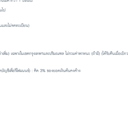
ม่ต่ำกว่า 1 ปีขึ้นไป
้นไป
ยนและไม่จดทะเบียน)
พิ่ม) เฉพาะในเขตกรุงเทพฯและปริมณฑล ไม่รวมค่าพาหนะ (ถ้ามี) (ได้รับคืนเมื่อเบิกว
ัญชีเพื่อรีไฟแนนซ์) : คิด 3% ของยอดเงินต้นคงค้าง