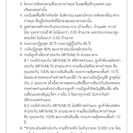
โครงการจัดสรรตามที่ธนาคารกำหนด ในเขตพื้นที่กรุงเทพฯ และ
ปริมณฑลเท่านั้น
กรณีเขตพื้นที่ต่างจังหวัด รับพิจารณาเฉพาะโครงการจัดสรรที่ธนาคาร
กำหนด ที่อยู่ในจังหวัดที่มีสาขาของธนาคารเท่านั้น
มูลค่าของหลักประกันประเภทแนวราบ (บ้านเดี่ยว, บ้านแฝด, ทาวน์
โฮม และทาวน์เฮ้าส์) ไม่น้อยกว่า 2.00 ล้านบาท และประเภทแนวสูง
(คอนโด) ไม่น้อยกว่า 2.50 ล้านบาท
ระยะเวลากู้สูงสุด 30 ปี รวมอายุผู้กู้ไม่เกิน 65 ปี
วงเงินกู้สูงสุด 80% ของราคาประเมินหลักประกัน
กรณีลูกค้าเลือกทำประกัน MRTA/MLTA ผ่านธนาคาร
8.1 กรณีทำประกัน MRTA/MLTA ฟรีค่าจดจำนอง: ลูกค้าต้องสมัครทำ
ประกัน MRTA/MLTA ผ่านธนาคาร ตามเงื่อนไขที่ธนาคารกำหนด คือ
ทุนประกัน 100% ของวงเงินสินเชื่อ ระยะความคุ้มครองขั้นต่ำ 10 ปี
โดยธนาคารทดรองจ่ายค่าจดจำนองให้ 1% ของวงเงินกู้อนุมัติ สูงสุดไม่
เกิน 2 แสนบาท (ทั้งนี้ธนาคารขอสงวนสิทธิ์ในการเรียกเก็บเงินทดรอง
จ่ายค่าจดจำนองดังกล่าวคืนจากลูกค้า กรณีลูกค้าปิดบัญชีสินเชื่อ หรือ
เปลี่ยนแปลงสัญญาใดๆ ภายใน 5 ปีแรกทุกกรณี นับจากวันทำ
นิติกรรมจดจำนอง)
8.2 กรณีทำประกัน MRTA/MLTA ไม่ฟรีค่าจดจำนอง: ลูกค้าต้องสมัคร
ทำประกัน MRTA/MLTA ผ่านธนาคาร ตามเงื่อนไขที่ธนาคารกำหนด
คือ ทุนประกัน 100% ของวงเงินสินเชื่อ ระยะความคุ้มครองขั้นต่ำ 10
ปี
**ค่าประเมินหลักประกัน ตามที่จ่ายจริง ไม่เกินรายละ 5,000 บาท โดย