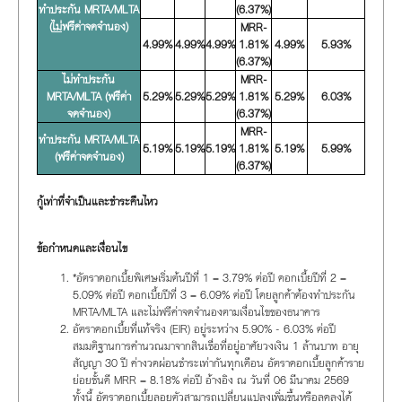
ทำประกัน MRTA/MLTA
(6.37%)
(
ไม่
ฟรีค่าจดจำนอง)
MRR-
4.99%
4.99%
4.99%
1.81%
4.99%
5.93%
(6.37%)
ไม่ทำประกัน
MRR-
MRTA/MLTA (ฟรีค่า
5.29%
5.29%
5.29%
1.81%
5.29%
6.03%
จดจำนอง)
(6.37%)
MRR-
ทำประกัน MRTA/MLTA
5.19%
5.19%
5.19%
1.81%
5.19%
5.99%
(ฟรีค่าจดจำนอง)
(6.37%)
กู้เท่าที่จำเป็นและชำระคืนไหว
ข้อกำหนดและเงื่อนไข
*อัตราดอกเบี้ยพิเศษเริ่มต้นปีที่ 1 = 3.79% ต่อปี ดอกเบี้ยปีที่ 2 =
5.09% ต่อปี ดอกเบี้ยปีที่ 3 = 6.09% ต่อปี โดยลูกค้าต้องทำประกัน
MRTA/MLTA และไม่ฟรีค่าจดจำนองตามเงื่อนไขของธนาคาร
อัตราดอกเบี้ยที่แท้จริง (EIR) อยู่ระหว่าง 5.90% - 6.03% ต่อปี
สมมติฐานการคำนวณมาจากสินเชื่อที่อยู่อาศัยวงเงิน 1 ล้านบาท อายุ
สัญญา 30 ปี ค่างวดผ่อนชำระเท่ากันทุกเดือน อัตราดอกเบี้ยลูกค้าราย
ย่อยชั้นดี MRR = 8.18% ต่อปี อ้างอิง ณ วันที่ 06 มีนาคม 2569
ทั้งนี้ อัตราดอกเบี้ยลอยตัวสามารถเปลี่ยนแปลงเพิ่มขึ้นหรือลดลงได้