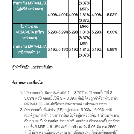
ทำประกัน MRTA/MLTA
(6.37%)
(
ไม่
ฟรีค่าจดจำนอง)
MRR-
4.99%
4.99%
4.99%
1.81%
4.99%
5.93%
(6.37%)
ไม่ทำประกัน
MRR-
MRTA/MLTA (ฟรีค่า
5.29%
5.29%
5.29%
1.81%
5.29%
6.03%
จดจำนอง)
(6.37%)
MRR-
ทำประกัน MRTA/MLTA
5.19%
5.19%
5.19%
1.81%
5.19%
5.99%
(ฟรีค่าจดจำนอง)
(6.37%)
กู้เท่าที่จำเป็นและชำระคืนไหว
ข้อกำหนดและเงื่อนไข
*อัตราดอกเบี้ยพิเศษเริ่มต้นปีที่ 1 = 3.79% ต่อปี ดอกเบี้ยปีที่ 2 =
5.09% ต่อปี ดอกเบี้ยปีที่ 3 = 6.09% ต่อปี โดยลูกค้าต้องทำประกัน
MRTA/MLTA และไม่ฟรีค่าจดจำนองตามเงื่อนไขของธนาคาร
อัตราดอกเบี้ยที่แท้จริง (EIR) อยู่ระหว่าง 5.90% - 6.03% ต่อปี
สมมติฐานการคำนวณมาจากสินเชื่อที่อยู่อาศัยวงเงิน 1 ล้านบาท อายุ
สัญญา 30 ปี ค่างวดผ่อนชำระเท่ากันทุกเดือน อัตราดอกเบี้ยลูกค้าราย
ย่อยชั้นดี MRR = 8.18% ต่อปี อ้างอิง ณ วันที่ 06 มีนาคม 2569
ทั้งนี้ อัตราดอกเบี้ยลอยตัวสามารถเปลี่ยนแปลงเพิ่มขึ้นหรือลดลงได้