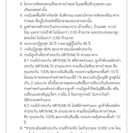
โครงการจัดสรรตามที่ธนาคารกำหนด ในเขตพื้นที่กรุงเทพฯ และ
ปริมณฑลเท่านั้น
กรณีเขตพื้นที่ต่างจังหวัด รับพิจารณาเฉพาะโครงการจัดสรรที่ธนาคาร
กำหนด ที่อยู่ในจังหวัดที่มีสาขาของธนาคารเท่านั้น
มูลค่าของหลักประกันประเภทแนวราบ (บ้านเดี่ยว, บ้านแฝด, ทาวน์
โฮม และทาวน์เฮ้าส์) ไม่น้อยกว่า 2.00 ล้านบาท และประเภทแนวสูง
(คอนโด) ไม่น้อยกว่า 2.50 ล้านบาท
ระยะเวลากู้สูงสุด 30 ปี รวมอายุผู้กู้ไม่เกิน 65 ปี
วงเงินกู้สูงสุด 80% ของราคาประเมินหลักประกัน
กรณีลูกค้าเลือกทำประกัน MRTA/MLTA ผ่านธนาคาร
8.1 กรณีทำประกัน MRTA/MLTA ฟรีค่าจดจำนอง: ลูกค้าต้องสมัครทำ
ประกัน MRTA/MLTA ผ่านธนาคาร ตามเงื่อนไขที่ธนาคารกำหนด คือ
ทุนประกัน 100% ของวงเงินสินเชื่อ ระยะความคุ้มครองขั้นต่ำ 10 ปี
โดยธนาคารทดรองจ่ายค่าจดจำนองให้ 1% ของวงเงินกู้อนุมัติ สูงสุดไม่
เกิน 2 แสนบาท (ทั้งนี้ธนาคารขอสงวนสิทธิ์ในการเรียกเก็บเงินทดรอง
จ่ายค่าจดจำนองดังกล่าวคืนจากลูกค้า กรณีลูกค้าปิดบัญชีสินเชื่อ หรือ
เปลี่ยนแปลงสัญญาใดๆ ภายใน 5 ปีแรกทุกกรณี นับจากวันทำ
นิติกรรมจดจำนอง)
8.2 กรณีทำประกัน MRTA/MLTA ไม่ฟรีค่าจดจำนอง: ลูกค้าต้องสมัคร
ทำประกัน MRTA/MLTA ผ่านธนาคาร ตามเงื่อนไขที่ธนาคารกำหนด
คือ ทุนประกัน 100% ของวงเงินสินเชื่อ ระยะความคุ้มครองขั้นต่ำ 10
ปี
**ค่าประเมินหลักประกัน ตามที่จ่ายจริง ไม่เกินรายละ 5,000 บาท โดย