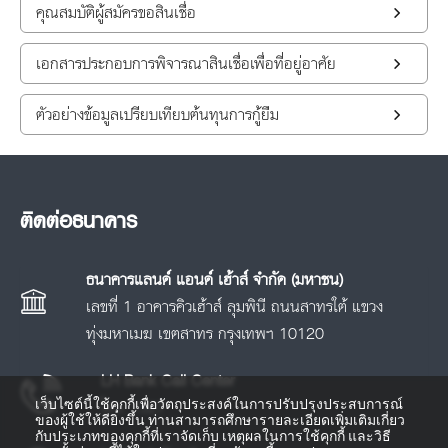
คุณสมบัติผู้สมัครขอสินเชื่อ
เอกสารประกอบการพิจารณาสินเชื่อเพื่อที่อยู่อาศัย
ตัวอย่างข้อมูลเปรียบเทียบต้นทุนการกู้ยืม
ติดต่อธนาคาร
ธนาคารแลนด์ แอนด์ เฮ้าส์ จำกัด (มหาชน)
เลขที่ 1 อาคารคิวเฮ้าส์ ลุมพินี ถนนสาทรใต้ แขวง
ทุ่งมหาเมฆ เขตสาทร กรุงเทพฯ 10120
LH Bank Call Center
เว็บไซต์นี้ใช้คุกกี้เพื่อวัตถุประสงค์ในการปรับปรุงประสบการณ์
โทร.
1327
ของผู้ใช้ให้ดียิ่งขึ้น ท่านสามารถศึกษารายละเอียดเพิ่มเติมเกี่ยว
กับประเภทของคุกกี้ที่เราจัดเก็บ เหตุผลในการใช้คุกกี้ และวิธี