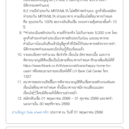
นิติกรรมจดจำนอง)
8.2 กรณีทำประกัน MRTA/MLTA ไม่ฟรีค่าจดจำนอง: ลูกค้าต้องสมัคร
ทำประกัน MRTA/MLTA ผ่านธนาคาร ตามเงื่อนไขที่ธนาคารกำหนด
คือ ทุนประกัน 100% ของวงเงินสินเชื่อ ระยะความคุ้มครองขั้นต่ำ 10
ปี
**ค่าประเมินหลักประกัน ตามที่จ่ายจริง ไม่เกินรายละ 5,000 บาท โดย
ลูกค้าสำรองจ่ายค่าประเมินราคาหลักประกันก่อน และธนาคารจะ
ดำเนินการโอนเงินคืนเข้าบัญชีลูกค้าที่เปิดไว้กับธนาคารหลังจากการทำ
นิติกรรมจดจำนองและเบิกเงินกู้เรียบร้อยแล้ว
รายละเอียดการคำนวณ ข้อจำกัด เงื่อนไข อัตราดอกเบี้ย และการ
พิจารณาอนุมัติสินเชื่อเป็นไปตามที่ธนาคารกำหนด ศึกษาเพิ่มเติมได้ที่
https://www.lhbank.co.th/th/personal/loans/happy-home-for-
cash/ หรือสอบถามรายละเอียดได้ที่ LH Bank Call Center โทร.
1327
ธนาคารขอสงวนสิทธิ์ในการพิจารณาอนุมัติสินเชื่อตามหลักเกณฑ์และ
เงื่อนไขที่ธนาคารกำหนด ทั้งนี้ธนาคารอาจมีการเปลี่ยนแปลง
เงื่อนไข โดยมิต้องแจ้งให้ทราบล่วงหน้า
สมัครสินเชื่อ 01 พฤษภาคม 2569 – 31 ตุลาคม 2569 และจดจำ
นองภายใน 30 พฤศจิกายน 2569
อ่านข้อมูล Sale sheet คลิก
ประกาศ ณ วันที่ 01 พฤษภาคม 2569