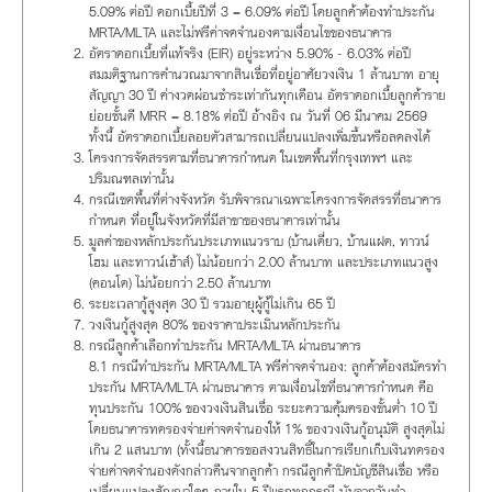
5.09% ต่อปี ดอกเบี้ยปีที่ 3 = 6.09% ต่อปี โดยลูกค้าต้องทำประกัน
MRTA/MLTA และไม่ฟรีค่าจดจำนองตามเงื่อนไขของธนาคาร
อัตราดอกเบี้ยที่แท้จริง (EIR) อยู่ระหว่าง 5.90% - 6.03% ต่อปี
สมมติฐานการคำนวณมาจากสินเชื่อที่อยู่อาศัยวงเงิน 1 ล้านบาท อายุ
สัญญา 30 ปี ค่างวดผ่อนชำระเท่ากันทุกเดือน อัตราดอกเบี้ยลูกค้าราย
ย่อยชั้นดี MRR = 8.18% ต่อปี อ้างอิง ณ วันที่ 06 มีนาคม 2569
ทั้งนี้ อัตราดอกเบี้ยลอยตัวสามารถเปลี่ยนแปลงเพิ่มขึ้นหรือลดลงได้
โครงการจัดสรรตามที่ธนาคารกำหนด ในเขตพื้นที่กรุงเทพฯ และ
ปริมณฑลเท่านั้น
กรณีเขตพื้นที่ต่างจังหวัด รับพิจารณาเฉพาะโครงการจัดสรรที่ธนาคาร
กำหนด ที่อยู่ในจังหวัดที่มีสาขาของธนาคารเท่านั้น
มูลค่าของหลักประกันประเภทแนวราบ (บ้านเดี่ยว, บ้านแฝด, ทาวน์
โฮม และทาวน์เฮ้าส์) ไม่น้อยกว่า 2.00 ล้านบาท และประเภทแนวสูง
(คอนโด) ไม่น้อยกว่า 2.50 ล้านบาท
ระยะเวลากู้สูงสุด 30 ปี รวมอายุผู้กู้ไม่เกิน 65 ปี
วงเงินกู้สูงสุด 80% ของราคาประเมินหลักประกัน
กรณีลูกค้าเลือกทำประกัน MRTA/MLTA ผ่านธนาคาร
8.1 กรณีทำประกัน MRTA/MLTA ฟรีค่าจดจำนอง: ลูกค้าต้องสมัครทำ
ประกัน MRTA/MLTA ผ่านธนาคาร ตามเงื่อนไขที่ธนาคารกำหนด คือ
ทุนประกัน 100% ของวงเงินสินเชื่อ ระยะความคุ้มครองขั้นต่ำ 10 ปี
โดยธนาคารทดรองจ่ายค่าจดจำนองให้ 1% ของวงเงินกู้อนุมัติ สูงสุดไม่
เกิน 2 แสนบาท (ทั้งนี้ธนาคารขอสงวนสิทธิ์ในการเรียกเก็บเงินทดรอง
จ่ายค่าจดจำนองดังกล่าวคืนจากลูกค้า กรณีลูกค้าปิดบัญชีสินเชื่อ หรือ
เปลี่ยนแปลงสัญญาใดๆ ภายใน 5 ปีแรกทุกกรณี นับจากวันทำ