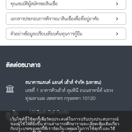
คุณสมบัติผู้สมัครขอสินเชื่อ
เอกสารประกอบการพิจารณาสินเชื่อเพื่อที่อยู่อาศัย
ตัวอย่างข้อมูลเปรียบเทียบต้นทุนการกู้ยืม
ติดต่อธนาคาร
ธนาคารแลนด์ แอนด์ เฮ้าส์ จำกัด (มหาชน)
เลขที่ 1 อาคารคิวเฮ้าส์ ลุมพินี ถนนสาทรใต้ แขวง
ทุ่งมหาเมฆ เขตสาทร กรุงเทพฯ 10120
LH Bank Call Center
เว็บไซต์นี้ใช้คุกกี้เพื่อวัตถุประสงค์ในการปรับปรุงประสบการณ์
โทร.
1327
ของผู้ใช้ให้ดียิ่งขึ้น ท่านสามารถศึกษารายละเอียดเพิ่มเติมเกี่ยว
กับประเภทของคุกกี้ที่เราจัดเก็บ เหตุผลในการใช้คุกกี้ และวิธี