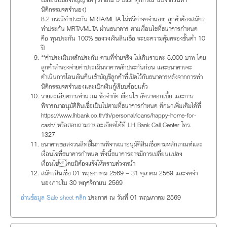
นิติกรรมจดจำนอง)
8.2 กรณีทำประกัน MRTA/MLTA ไม่ฟรีค่าจดจำนอง: ลูกค้าต้องสมัคร
ทำประกัน MRTA/MLTA ผ่านธนาคาร ตามเงื่อนไขที่ธนาคารกำหนด
คือ ทุนประกัน 100% ของวงเงินสินเชื่อ ระยะความคุ้มครองขั้นต่ำ 10
ปี
**ค่าประเมินหลักประกัน ตามที่จ่ายจริง ไม่เกินรายละ 5,000 บาท โดย
ลูกค้าสำรองจ่ายค่าประเมินราคาหลักประกันก่อน และธนาคารจะ
ดำเนินการโอนเงินคืนเข้าบัญชีลูกค้าที่เปิดไว้กับธนาคารหลังจากการทำ
นิติกรรมจดจำนองและเบิกเงินกู้เรียบร้อยแล้ว
รายละเอียดการคำนวณ ข้อจำกัด เงื่อนไข อัตราดอกเบี้ย และการ
พิจารณาอนุมัติสินเชื่อเป็นไปตามที่ธนาคารกำหนด ศึกษาเพิ่มเติมได้ที่
https://www.lhbank.co.th/th/personal/loans/happy-home-for-
cash/ หรือสอบถามรายละเอียดได้ที่ LH Bank Call Center โทร.
1327
ธนาคารขอสงวนสิทธิ์ในการพิจารณาอนุมัติสินเชื่อตามหลักเกณฑ์และ
เงื่อนไขที่ธนาคารกำหนด ทั้งนี้ธนาคารอาจมีการเปลี่ยนแปลง
เงื่อนไข โดยมิต้องแจ้งให้ทราบล่วงหน้า
สมัครสินเชื่อ 01 พฤษภาคม 2569 – 31 ตุลาคม 2569 และจดจำ
นองภายใน 30 พฤศจิกายน 2569
อ่านข้อมูล Sale sheet คลิก
ประกาศ ณ วันที่ 01 พฤษภาคม 2569