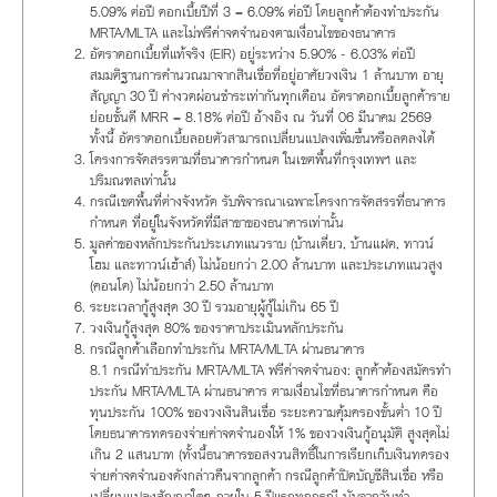
5.09% ต่อปี ดอกเบี้ยปีที่ 3 = 6.09% ต่อปี โดยลูกค้าต้องทำประกัน
MRTA/MLTA และไม่ฟรีค่าจดจำนองตามเงื่อนไขของธนาคาร
อัตราดอกเบี้ยที่แท้จริง (EIR) อยู่ระหว่าง 5.90% - 6.03% ต่อปี
สมมติฐานการคำนวณมาจากสินเชื่อที่อยู่อาศัยวงเงิน 1 ล้านบาท อายุ
สัญญา 30 ปี ค่างวดผ่อนชำระเท่ากันทุกเดือน อัตราดอกเบี้ยลูกค้าราย
ย่อยชั้นดี MRR = 8.18% ต่อปี อ้างอิง ณ วันที่ 06 มีนาคม 2569
ทั้งนี้ อัตราดอกเบี้ยลอยตัวสามารถเปลี่ยนแปลงเพิ่มขึ้นหรือลดลงได้
โครงการจัดสรรตามที่ธนาคารกำหนด ในเขตพื้นที่กรุงเทพฯ และ
ปริมณฑลเท่านั้น
กรณีเขตพื้นที่ต่างจังหวัด รับพิจารณาเฉพาะโครงการจัดสรรที่ธนาคาร
กำหนด ที่อยู่ในจังหวัดที่มีสาขาของธนาคารเท่านั้น
มูลค่าของหลักประกันประเภทแนวราบ (บ้านเดี่ยว, บ้านแฝด, ทาวน์
โฮม และทาวน์เฮ้าส์) ไม่น้อยกว่า 2.00 ล้านบาท และประเภทแนวสูง
(คอนโด) ไม่น้อยกว่า 2.50 ล้านบาท
ระยะเวลากู้สูงสุด 30 ปี รวมอายุผู้กู้ไม่เกิน 65 ปี
วงเงินกู้สูงสุด 80% ของราคาประเมินหลักประกัน
กรณีลูกค้าเลือกทำประกัน MRTA/MLTA ผ่านธนาคาร
8.1 กรณีทำประกัน MRTA/MLTA ฟรีค่าจดจำนอง: ลูกค้าต้องสมัครทำ
ประกัน MRTA/MLTA ผ่านธนาคาร ตามเงื่อนไขที่ธนาคารกำหนด คือ
ทุนประกัน 100% ของวงเงินสินเชื่อ ระยะความคุ้มครองขั้นต่ำ 10 ปี
โดยธนาคารทดรองจ่ายค่าจดจำนองให้ 1% ของวงเงินกู้อนุมัติ สูงสุดไม่
เกิน 2 แสนบาท (ทั้งนี้ธนาคารขอสงวนสิทธิ์ในการเรียกเก็บเงินทดรอง
จ่ายค่าจดจำนองดังกล่าวคืนจากลูกค้า กรณีลูกค้าปิดบัญชีสินเชื่อ หรือ
เปลี่ยนแปลงสัญญาใดๆ ภายใน 5 ปีแรกทุกกรณี นับจากวันทำ