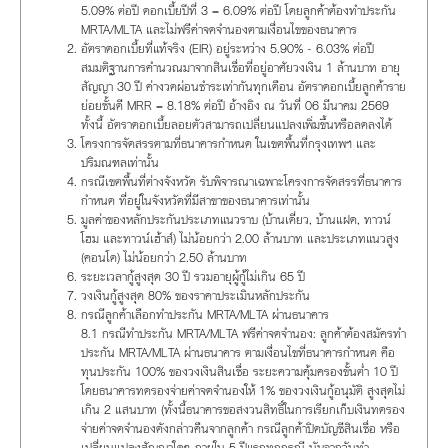
5.09% ต่อปี ดอกเบี้ยปีที่ 3 = 6.09% ต่อปี โดยลูกค้าต้องทำประกัน
MRTA/MLTA และไม่ฟรีค่าจดจำนองตามเงื่อนไขของธนาคาร
อัตราดอกเบี้ยที่แท้จริง (EIR) อยู่ระหว่าง 5.90% - 6.03% ต่อปี
สมมติฐานการคำนวณมาจากสินเชื่อที่อยู่อาศัยวงเงิน 1 ล้านบาท อายุ
สัญญา 30 ปี ค่างวดผ่อนชำระเท่ากันทุกเดือน อัตราดอกเบี้ยลูกค้าราย
ย่อยชั้นดี MRR = 8.18% ต่อปี อ้างอิง ณ วันที่ 06 มีนาคม 2569
ทั้งนี้ อัตราดอกเบี้ยลอยตัวสามารถเปลี่ยนแปลงเพิ่มขึ้นหรือลดลงได้
โครงการจัดสรรตามที่ธนาคารกำหนด ในเขตพื้นที่กรุงเทพฯ และ
ปริมณฑลเท่านั้น
กรณีเขตพื้นที่ต่างจังหวัด รับพิจารณาเฉพาะโครงการจัดสรรที่ธนาคาร
กำหนด ที่อยู่ในจังหวัดที่มีสาขาของธนาคารเท่านั้น
มูลค่าของหลักประกันประเภทแนวราบ (บ้านเดี่ยว, บ้านแฝด, ทาวน์
โฮม และทาวน์เฮ้าส์) ไม่น้อยกว่า 2.00 ล้านบาท และประเภทแนวสูง
(คอนโด) ไม่น้อยกว่า 2.50 ล้านบาท
ระยะเวลากู้สูงสุด 30 ปี รวมอายุผู้กู้ไม่เกิน 65 ปี
วงเงินกู้สูงสุด 80% ของราคาประเมินหลักประกัน
กรณีลูกค้าเลือกทำประกัน MRTA/MLTA ผ่านธนาคาร
8.1 กรณีทำประกัน MRTA/MLTA ฟรีค่าจดจำนอง: ลูกค้าต้องสมัครทำ
ประกัน MRTA/MLTA ผ่านธนาคาร ตามเงื่อนไขที่ธนาคารกำหนด คือ
ทุนประกัน 100% ของวงเงินสินเชื่อ ระยะความคุ้มครองขั้นต่ำ 10 ปี
โดยธนาคารทดรองจ่ายค่าจดจำนองให้ 1% ของวงเงินกู้อนุมัติ สูงสุดไม่
เกิน 2 แสนบาท (ทั้งนี้ธนาคารขอสงวนสิทธิ์ในการเรียกเก็บเงินทดรอง
จ่ายค่าจดจำนองดังกล่าวคืนจากลูกค้า กรณีลูกค้าปิดบัญชีสินเชื่อ หรือ
เปลี่ยนแปลงสัญญาใดๆ ภายใน 5 ปีแรกทุกกรณี นับจากวันทำ