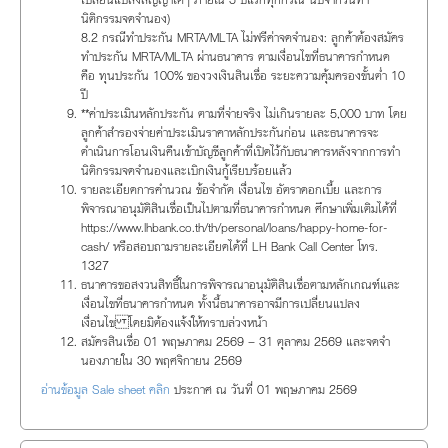
นิติกรรมจดจำนอง)
8.2 กรณีทำประกัน MRTA/MLTA ไม่ฟรีค่าจดจำนอง: ลูกค้าต้องสมัคร
ทำประกัน MRTA/MLTA ผ่านธนาคาร ตามเงื่อนไขที่ธนาคารกำหนด
คือ ทุนประกัน 100% ของวงเงินสินเชื่อ ระยะความคุ้มครองขั้นต่ำ 10
ปี
**ค่าประเมินหลักประกัน ตามที่จ่ายจริง ไม่เกินรายละ 5,000 บาท โดย
ลูกค้าสำรองจ่ายค่าประเมินราคาหลักประกันก่อน และธนาคารจะ
ดำเนินการโอนเงินคืนเข้าบัญชีลูกค้าที่เปิดไว้กับธนาคารหลังจากการทำ
นิติกรรมจดจำนองและเบิกเงินกู้เรียบร้อยแล้ว
รายละเอียดการคำนวณ ข้อจำกัด เงื่อนไข อัตราดอกเบี้ย และการ
พิจารณาอนุมัติสินเชื่อเป็นไปตามที่ธนาคารกำหนด ศึกษาเพิ่มเติมได้ที่
https://www.lhbank.co.th/th/personal/loans/happy-home-for-
cash/ หรือสอบถามรายละเอียดได้ที่ LH Bank Call Center โทร.
1327
ธนาคารขอสงวนสิทธิ์ในการพิจารณาอนุมัติสินเชื่อตามหลักเกณฑ์และ
เงื่อนไขที่ธนาคารกำหนด ทั้งนี้ธนาคารอาจมีการเปลี่ยนแปลง
เงื่อนไข โดยมิต้องแจ้งให้ทราบล่วงหน้า
สมัครสินเชื่อ 01 พฤษภาคม 2569 – 31 ตุลาคม 2569 และจดจำ
นองภายใน 30 พฤศจิกายน 2569
อ่านข้อมูล Sale sheet คลิก
ประกาศ ณ วันที่ 01 พฤษภาคม 2569