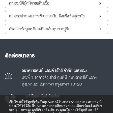
คุณสมบัติผู้สมัครขอสินเชื่อ
เอกสารประกอบการพิจารณาสินเชื่อเพื่อที่อยู่อาศัย
ตัวอย่างข้อมูลเปรียบเทียบต้นทุนการกู้ยืม
ติดต่อธนาคาร
ธนาคารแลนด์ แอนด์ เฮ้าส์ จำกัด (มหาชน)
เลขที่ 1 อาคารคิวเฮ้าส์ ลุมพินี ถนนสาทรใต้ แขวง
ทุ่งมหาเมฆ เขตสาทร กรุงเทพฯ 10120
LH Bank Call Center
เว็บไซต์นี้ใช้คุกกี้เพื่อวัตถุประสงค์ในการปรับปรุงประสบการณ์
โทร.
1327
ของผู้ใช้ให้ดียิ่งขึ้น ท่านสามารถศึกษารายละเอียดเพิ่มเติมเกี่ยว
กับประเภทของคุกกี้ที่เราจัดเก็บ เหตุผลในการใช้คุกกี้ และวิธี