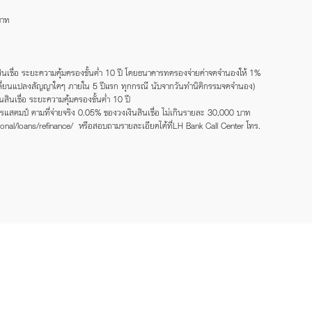
บาท
เชื่อ ระยะความคุ้มครองขั้นต่ำ 10 ปี โดยธนาคารทดรองจ่ายค่าจดจำนองให้ 1%
หรือเปลี่ยนแปลงสัญญาใดๆ ภายใน 5 ปีแรก ทุกกรณี นับจากวันทำนิติกรรมจดจำนอง)
นเชื่อ ระยะความคุ้มครองขั้นต่ำ 10 ปี
กรแสตมป์ ตามที่จ่ายจริง 0.05% ของวงเงินสินเชื่อ ไม่เกินรายละ 30,000 บาท
rsonal/loans/refinance/ หรือสอบถามรายละเอียดได้ที่LH Bank Call Center โทร.