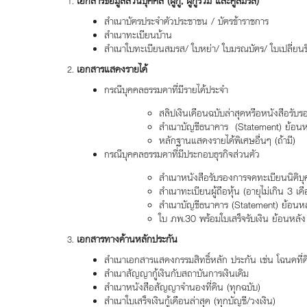
เอกสารข้อมูลส่วนบุคคล (ผู้กู้, ผู้กู้ร่วม และคู่สมรส)
สำเนาบัตรประจำตัวประชาชน / บัตรข้าราชการ
สำเนาทะเบียนบ้าน
สำเนาใบทะเบียนสมรส/ ใบหย่า/ ใบมรณบัตร/ ใบเปลี่ยนชื่
เอกสารแสดงรายได้
กรณีบุคคลธรรมดาที่มีรายได้ประจำ
สลิปเงินเดือนฉบับล่าสุดหรือหนังสือรับรอ
สำเนาบัญชีธนาคาร (Statement) ย้อนห
หลักฐานแสดงรายได้พิเศษอื่นๆ (ถ้ามี)
กรณีบุคคลธรรมดาที่มีประกอบธุรกิจส่วนตัว
สำเนาหนังสือรับรองการจดทะเบียนนิติบุค
สำเนาทะเบียนผู้ถือหุ้น (อายุไม่เกิน 3 เด
สำเนาบัญชีธนาคาร (Statement) ย้อนหล
ใบ ภพ.30 พร้อมใบเสร็จรับเงิน ย้อนหลัง
เอกสารทางด้านหลักประกัน
สำเนาเอกสารแสดงกรรมสิทธิ์หลัก ประกัน เช่น โฉนดที่ด
สำเนาสัญญากู้เงินกับสถาบันการเงินเดิม
สำเนาหนังสือสัญญาจำนองที่ดิน (ทุกฉบับ)
สำเนาใบเสร็จเงินกู้เดือนล่าสุด (ทุกบัญชี/วงเงิน)