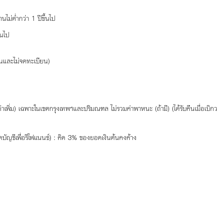
ม่ต่ำกว่า 1 ปีขึ้นไป
้นไป
ยนและไม่จดทะเบียน)
พิ่ม) เฉพาะในเขตกรุงเทพฯและปริมณฑล ไม่รวมค่าพาหนะ (ถ้ามี) (ได้รับคืนเมื่อเบิกว
ัญชีเพื่อรีไฟแนนซ์) : คิด 3% ของยอดเงินต้นคงค้าง