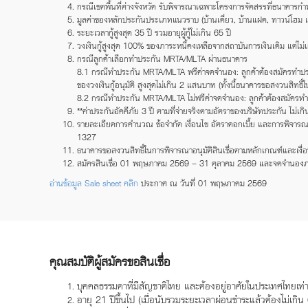
กรณีเขตพื้นที่ต่างจังหวัด รับพิจารณาเฉพาะโครงการจัดสรรที่ธนาคารกำหน
มูลค่าของหลักประกันประเภทแนวราบ (บ้านเดี่ยว, บ้านแฝด, ทาวน์โฮม แ
ระยะเวลากู้สูงสุด 35 ปี รวมอายุผู้กู้ไม่เกิน 65 ปี
วงเงินกู้สูงสุด 100% ของภาระหนี้คงเหลือจากสถาบันการเงินเดิม แต่ไม
กรณีลูกค้าเลือกทำประกัน MRTA/MLTA ผ่านธนาคาร
8.1 กรณีทำประกัน MRTA/MLTA ฟรีค่าจดจำนอง: ลูกค้าต้องสมัครทำประ
ของวงเงินกู้อนุมัติ สูงสุดไม่เกิน 2 แสนบาท (ทั้งนี้ธนาคารขอสงวนสิท
8.2 กรณีทำประกัน MRTA/MLTA ไม่ฟรีค่าจดจำนอง: ลูกค้าต้องสมัครทำ
**ค่าประกันอัคคีภัย 3 ปี ตามที่จ่ายจริงตามอัตราของบริษัทประกัน ไม่
รายละเอียดการคำนวณ ข้อจำกัด เงื่อนไข อัตราดอกเบี้ย และการพิจารณาอน
1327
ธนาคารขอสงวนสิทธิ์ในการพิจารณาอนุมัติสินเชื่อตามหลักเกณฑ์และเงื่อ
สมัครสินเชื่อ 01 พฤษภาคม 2569 – 31 ตุลาคม 2569 และจดจำนอง
อ่านข้อมูล Sale sheet คลิก
ประกาศ ณ วันที่ 01 พฤษภาคม 2569
คุณสมบัติผู้สมัครขอสินเชื่อ
บุคคลธรรมดาที่มีสัญชาติไทย และต้องอยู่อาศัยในประเทศไทยเท่า
อายุ 21 ปีขึ้นไป (เมื่อนับรวมระยะเวลาผ่อนชำระแล้วต้องไม่เกิน 