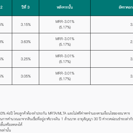
่ 2
ปีที่ 3
หลังจากนั้น
อัตราดอกเบ
MRR-3.01%
5%
3.15%
3
(5.17%)
MRR-3.01%
3%
3.63%
2
(5.17%)
MRR-3.01%
5%
3.25%
3
(5.17%)
MRR-3.01%
5%
3.05%
3
(5.17%)
3 = 3.63% ต่อปี โดยลูกค้าต้องทำประกัน MRTA/MLTA และไม่ฟรีค่าจดจำนองตามเงื่อนไขของธนาคาร
ฐานการคำนวณมาจากสินเชื่อที่อยู่อาศัยวงเงิน 1 ล้านบาท อายุสัญญา 30 ปี ค่างวดผ่อนชำระเท่ากั
มขึ้นหรือลดลงได้
ท่านั้น