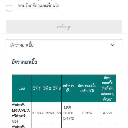
ยอมรับกติกาและเงื่อนไข
ส่งข้อมูล
อัตราดอกเบี้ย
อัตราดอกเบี้ย
อัตรา
ดอกเบี้ย
หลังจาก
อัตราดอกเบี้ย
แบบ
ปีที่ 1
ปีที่ 2
ปีที่ 3
ที่แท้จริง
นั้น
เฉลี่ย 3 ปี
ตลอดอายุ
สัญญา
ทำประกัน
MRR-
MRTA/MLTA
3.15%
3.15%
3.15%
3.01%
3.15%
4.55%
ฟรีค่าจดจำ
(5.17%)
นอง
ทำประกัน