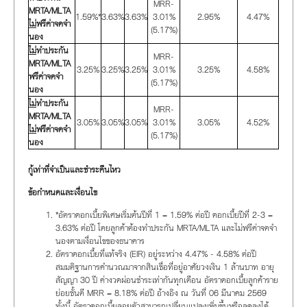
MRR-
MRTA/MLTA
1.59%*
3.63%
3.63%
3.01%
2.95%
4.47%
ไม่
ฟรีค่าจดจำ
(5.17%)
นอง
ไม่
ทำประกัน
MRR-
MRTA/MLTA
3.25%
3.25%
3.25%
3.01%
3.25%
4.58%
ฟรีค่าจดจำ
(5.17%)
นอง
ไม่
ทำประกัน
MRR-
MRTA/MLTA
3.05%
3.05%
3.05%
3.01%
3.05%
4.52%
ไม่
ฟรีค่าจดจำ
(5.17%)
นอง
กู้เท่าที่จำเป็นและชำระคืนไหว
ข้อกำหนดและเงื่อนไข
*อัตราดอกเบี้ยพิเศษเริ่มต้นปีที่ 1 = 1.59% ต่อปี ดอกเบี้ยปีที่ 2-3 =
3.63% ต่อปี โดยลูกค้าต้องทำประกัน MRTA/MLTA และไม่ฟรีค่าจดจำ
นองตามเงื่อนไขของธนาคาร
อัตราดอกเบี้ยที่แท้จริง (EIR) อยู่ระหว่าง 4.47% - 4.58% ต่อปี
สมมติฐานการคำนวณมาจากสินเชื่อที่อยู่อาศัยวงเงิน 1 ล้านบาท อายุ
สัญญา 30 ปี ค่างวดผ่อนชำระเท่ากันทุกเดือน อัตราดอกเบี้ยลูกค้าราย
ย่อยชั้นดี MRR = 8.18% ต่อปี อ้างอิง ณ วันที่ 06 มีนาคม 2569
ทั้งนี้ อัตราดอกเบี้ยลอยตัวสามารถเปลี่ยนแปลงเพิ่มขึ้นหรือลดลงได้