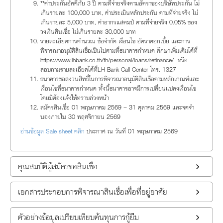
**ค่าประกันอัคคีภัย 3 ปี ตามที่จ่ายจริงตามอัตราของบริษัทประกัน ไม่
เกินรายละ 100,000 บาท, ค่าประเมินหลักประกัน ตามที่จ่ายจริง ไม่
เกินรายละ 5,000 บาท, ค่าอากรแสตมป์ ตามที่จ่ายจริง 0.05% ของ
วงเงินสินเชื่อ ไม่เกินรายละ 30,000 บาท
รายละเอียดการคำนวณ ข้อจำกัด เงื่อนไข อัตราดอกเบี้ย และการ
พิจารณาอนุมัติสินเชื่อเป็นไปตามที่ธนาคารกำหนด ศึกษาเพิ่มเติมได้ที่
https://www.lhbank.co.th/th/personal/loans/refinance/ หรือ
สอบถามรายละเอียดได้ที่LH Bank Call Center โทร. 1327
ธนาคารขอสงวนสิทธิ์ในการพิจารณาอนุมัติสินเชื่อตามหลักเกณฑ์และ
เงื่อนไขที่ธนาคารกำหนด ทั้งนี้ธนาคารอาจมีการเปลี่ยนแปลงเงื่อนไข
โดยมิต้องแจ้งให้ทราบล่วงหน้า
สมัครสินเชื่อ 01 พฤษภาคม 2569 – 31 ตุลาคม 2569 และจดจำ
นองภายใน 30 พฤศจิกายน 2569
อ่านข้อมูล Sale sheet คลิก
ประกาศ ณ วันที่ 01 พฤษภาคม 2569
คุณสมบัติผู้สมัครขอสินเชื่อ
เอกสารประกอบการพิจารณาสินเชื่อเพื่อที่อยู่อาศัย
ตัวอย่างข้อมูลเปรียบเทียบต้นทุนการกู้ยืม