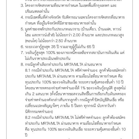
โครงการจัดสรรตามที่ธนาคารกำหนด ในเขตพื้นที่กรุงเทพฯ และ
ปริมณฑลเท่านั้น
กรณีเขตพื้นที่ต่างจังหวัด รับพิจารณาเฉพาะโครงการจัดสรรที่ธนาคาร
กำหนด ที่อยู่ในจังหวัดที่มีสาขาของธนาคารเท่านั้น
มูลค่าของหลักประกันประเภทแนวราบ (บ้านเดี่ยว, บ้านแฝด, ทาวน์
โฮม และทาวน์เฮ้าส์) ไม่น้อยกว่า 2.00 ล้านบาท และประเภทแนวสูง
(คอนโด) ไม่น้อยกว่า 2.50 ล้านบาท
ระยะเวลากู้สูงสุด 35 ปี รวมอายุผู้กู้ไม่เกิน 65 ปี
วงเงินกู้สูงสุด 100% ของภาระหนี้คงเหลือจากสถาบันการเงินเดิม แต่
ไม่เกินราคาประเมินหลักประกัน
กรณีลูกค้าเลือกทำประกัน MRTA/MLTA ผ่านธนาคาร
8.1 กรณีทำประกัน MRTA/MLTA ฟรีค่าจดจำนอง: ลูกค้าต้องสมัครทำ
ประกัน MRTA/MLTA ผ่านธนาคาร ตามเงื่อนไขที่ธนาคารกำหนด คือ
ทุนประกัน 100% ของวงเงินสินเชื่อ ระยะความคุ้มครองขั้นต่ำ 10 ปี
โดยธนาคารทดรองจ่ายค่าจดจำนองให้ 1% ของวงเงินกู้อนุมัติ สูงสุดไม่
เกิน 2 แสนบาท (ทั้งนี้ธนาคารขอสงวนสิทธิ์ในการเรียกเก็บเงินทดรอง
จ่ายค่าจดจำนองดังกล่าวคืนจากลูกค้า กรณีลูกค้าปิดบัญชีสินเชื่อ หรือ
เปลี่ยนแปลงสัญญาใดๆ ภายใน 5 ปีแรก ทุกกรณี นับจากวันทำ
นิติกรรมจดจำนอง)
8.2 กรณีทำประกัน MRTA/MLTA ไม่ฟรีค่าจดจำนอง: ลูกค้าต้องสมัคร
ทำประกัน MRTA/MLTA ผ่านธนาคาร ตามเงื่อนไขที่ธนาคารกำหนด
คือ ทุนประกัน 100% ของวงเงินสินเชื่อ ระยะความคุ้มครองขั้นต่ำ 10
ปี