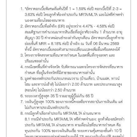
*อัตราดอกเบี้ยพิเศษเริ่มต้นปีที่ 1 = 1.59% ต่อปี ดอกเบี้ยปีที่ 2-3 =
3.63% ต่อปี โดยลูกค้าต้องทำประกัน MRTA/MLTA และไม่ฟรีค่าจดจำ
นองตามเงื่อนไขของธนาคาร
อัตราดอกเบี้ยที่แท้จริง (EIR) อยู่ระหว่าง 4.47% - 4.58% ต่อปี
สมมติฐานการคำนวณมาจากสินเชื่อที่อยู่อาศัยวงเงิน 1 ล้านบาท อายุ
สัญญา 30 ปี ค่างวดผ่อนชำระเท่ากันทุกเดือน อัตราดอกเบี้ยลูกค้าราย
ย่อยชั้นดี MRR = 8.18% ต่อปี อ้างอิง ณ วันที่ 06 มีนาคม 2569
ทั้งนี้ อัตราดอกเบี้ยลอยตัวสามารถเปลี่ยนแปลงเพิ่มขึ้นหรือลดลงได้
โครงการจัดสรรตามที่ธนาคารกำหนด ในเขตพื้นที่กรุงเทพฯ และ
ปริมณฑลเท่านั้น
กรณีเขตพื้นที่ต่างจังหวัด รับพิจารณาเฉพาะโครงการจัดสรรที่ธนาคาร
กำหนด ที่อยู่ในจังหวัดที่มีสาขาของธนาคารเท่านั้น
มูลค่าของหลักประกันประเภทแนวราบ (บ้านเดี่ยว, บ้านแฝด, ทาวน์
โฮม และทาวน์เฮ้าส์) ไม่น้อยกว่า 2.00 ล้านบาท และประเภทแนวสูง
(คอนโด) ไม่น้อยกว่า 2.50 ล้านบาท
ระยะเวลากู้สูงสุด 35 ปี รวมอายุผู้กู้ไม่เกิน 65 ปี
วงเงินกู้สูงสุด 100% ของภาระหนี้คงเหลือจากสถาบันการเงินเดิม แต่
ไม่เกินราคาประเมินหลักประกัน
กรณีลูกค้าเลือกทำประกัน MRTA/MLTA ผ่านธนาคาร
8.1 กรณีทำประกัน MRTA/MLTA ฟรีค่าจดจำนอง: ลูกค้าต้องสมัครทำ
ประกัน MRTA/MLTA ผ่านธนาคาร ตามเงื่อนไขที่ธนาคารกำหนด คือ
ทุนประกัน 100% ของวงเงินสินเชื่อ ระยะความคุ้มครองขั้นต่ำ 10 ปี
โดยธนาคารทดรองจ่ายค่าจดจำนองให้ 1% ของวงเงินกู้อนุมัติ สูงสุดไม่