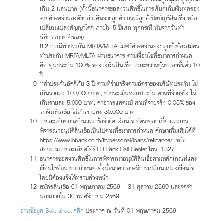
เกิน 2 แสนบาท (ทั้งนี้ธนาคารขอสงวนสิทธิ์ในการเรียกเก็บเงินทดรอง
จ่ายค่าจดจำนองดังกล่าวคืนจากลูกค้า กรณีลูกค้าปิดบัญชีสินเชื่อ หรือ
เปลี่ยนแปลงสัญญาใดๆ ภายใน 5 ปีแรก ทุกกรณี นับจากวันทำ
นิติกรรมจดจำนอง)
8.2 กรณีทำประกัน MRTA/MLTA ไม่ฟรีค่าจดจำนอง: ลูกค้าต้องสมัคร
ทำประกัน MRTA/MLTA ผ่านธนาคาร ตามเงื่อนไขที่ธนาคารกำหนด
คือ ทุนประกัน 100% ของวงเงินสินเชื่อ ระยะความคุ้มครองขั้นต่ำ 10
ปี
**ค่าประกันอัคคีภัย 3 ปี ตามที่จ่ายจริงตามอัตราของบริษัทประกัน ไม่
เกินรายละ 100,000 บาท, ค่าประเมินหลักประกัน ตามที่จ่ายจริง ไม่
เกินรายละ 5,000 บาท, ค่าอากรแสตมป์ ตามที่จ่ายจริง 0.05% ของ
วงเงินสินเชื่อ ไม่เกินรายละ 30,000 บาท
รายละเอียดการคำนวณ ข้อจำกัด เงื่อนไข อัตราดอกเบี้ย และการ
พิจารณาอนุมัติสินเชื่อเป็นไปตามที่ธนาคารกำหนด ศึกษาเพิ่มเติมได้ที่
https://www.lhbank.co.th/th/personal/loans/refinance/ หรือ
สอบถามรายละเอียดได้ที่LH Bank Call Center โทร. 1327
ธนาคารขอสงวนสิทธิ์ในการพิจารณาอนุมัติสินเชื่อตามหลักเกณฑ์และ
เงื่อนไขที่ธนาคารกำหนด ทั้งนี้ธนาคารอาจมีการเปลี่ยนแปลงเงื่อนไข
โดยมิต้องแจ้งให้ทราบล่วงหน้า
สมัครสินเชื่อ 01 พฤษภาคม 2569 – 31 ตุลาคม 2569 และจดจำ
นองภายใน 30 พฤศจิกายน 2569
อ่านข้อมูล Sale sheet คลิก
ประกาศ ณ วันที่ 01 พฤษภาคม 2569