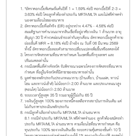
*อัตราดอกเบี้ยพิเศษเริ่มต้นปีที่ 1 = 1.59% ต่อปี ดอกเบี้ยปีที่ 2-3 =
3.63% ต่อปี โดยลูกค้าต้องทำประกัน MRTA/MLTA และไม่ฟรีค่าจดจำ
นองตามเงื่อนไขของธนาคาร
อัตราดอกเบี้ยที่แท้จริง (EIR) อยู่ระหว่าง 4.47% - 4.58% ต่อปี
สมมติฐานการคำนวณมาจากสินเชื่อที่อยู่อาศัยวงเงิน 1 ล้านบาท อายุ
สัญญา 30 ปี ค่างวดผ่อนชำระเท่ากันทุกเดือน อัตราดอกเบี้ยลูกค้าราย
ย่อยชั้นดี MRR = 8.18% ต่อปี อ้างอิง ณ วันที่ 06 มีนาคม 2569
ทั้งนี้ อัตราดอกเบี้ยลอยตัวสามารถเปลี่ยนแปลงเพิ่มขึ้นหรือลดลงได้
โครงการจัดสรรตามที่ธนาคารกำหนด ในเขตพื้นที่กรุงเทพฯ และ
ปริมณฑลเท่านั้น
กรณีเขตพื้นที่ต่างจังหวัด รับพิจารณาเฉพาะโครงการจัดสรรที่ธนาคาร
กำหนด ที่อยู่ในจังหวัดที่มีสาขาของธนาคารเท่านั้น
มูลค่าของหลักประกันประเภทแนวราบ (บ้านเดี่ยว, บ้านแฝด, ทาวน์
โฮม และทาวน์เฮ้าส์) ไม่น้อยกว่า 2.00 ล้านบาท และประเภทแนวสูง
(คอนโด) ไม่น้อยกว่า 2.50 ล้านบาท
ระยะเวลากู้สูงสุด 35 ปี รวมอายุผู้กู้ไม่เกิน 65 ปี
วงเงินกู้สูงสุด 100% ของภาระหนี้คงเหลือจากสถาบันการเงินเดิม แต่
ไม่เกินราคาประเมินหลักประกัน
กรณีลูกค้าเลือกทำประกัน MRTA/MLTA ผ่านธนาคาร
8.1 กรณีทำประกัน MRTA/MLTA ฟรีค่าจดจำนอง: ลูกค้าต้องสมัครทำ
ประกัน MRTA/MLTA ผ่านธนาคาร ตามเงื่อนไขที่ธนาคารกำหนด คือ
ทุนประกัน 100% ของวงเงินสินเชื่อ ระยะความคุ้มครองขั้นต่ำ 10 ปี
โดยธนาคารทดรองจ่ายค่าจดจำนองให้ 1% ของวงเงินกู้อนุมัติ สูงสุดไม่