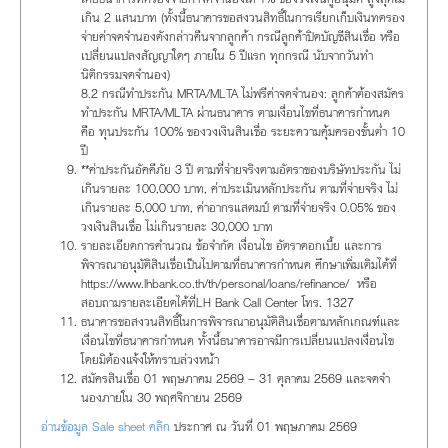
เกิน 2 แสนบาท (ทั้งนี้ธนาคารขอสงวนสิทธิ์ในการเรียกเก็บเงินทดรอง
จ่ายค่าจดจำนองดังกล่าวคืนจากลูกค้า กรณีลูกค้าปิดบัญชีสินเชื่อ หรือ
เปลี่ยนแปลงสัญญาใดๆ ภายใน 5 ปีแรก ทุกกรณี นับจากวันทำ
นิติกรรมจดจำนอง)
8.2 กรณีทำประกัน MRTA/MLTA ไม่ฟรีค่าจดจำนอง: ลูกค้าต้องสมัคร
ทำประกัน MRTA/MLTA ผ่านธนาคาร ตามเงื่อนไขที่ธนาคารกำหนด
คือ ทุนประกัน 100% ของวงเงินสินเชื่อ ระยะความคุ้มครองขั้นต่ำ 10
ปี
**ค่าประกันอัคคีภัย 3 ปี ตามที่จ่ายจริงตามอัตราของบริษัทประกัน ไม่
เกินรายละ 100,000 บาท, ค่าประเมินหลักประกัน ตามที่จ่ายจริง ไม่
เกินรายละ 5,000 บาท, ค่าอากรแสตมป์ ตามที่จ่ายจริง 0.05% ของ
วงเงินสินเชื่อ ไม่เกินรายละ 30,000 บาท
รายละเอียดการคำนวณ ข้อจำกัด เงื่อนไข อัตราดอกเบี้ย และการ
พิจารณาอนุมัติสินเชื่อเป็นไปตามที่ธนาคารกำหนด ศึกษาเพิ่มเติมได้ที่
https://www.lhbank.co.th/th/personal/loans/refinance/ หรือ
สอบถามรายละเอียดได้ที่LH Bank Call Center โทร. 1327
ธนาคารขอสงวนสิทธิ์ในการพิจารณาอนุมัติสินเชื่อตามหลักเกณฑ์และ
เงื่อนไขที่ธนาคารกำหนด ทั้งนี้ธนาคารอาจมีการเปลี่ยนแปลงเงื่อนไข
โดยมิต้องแจ้งให้ทราบล่วงหน้า
สมัครสินเชื่อ 01 พฤษภาคม 2569 – 31 ตุลาคม 2569 และจดจำ
นองภายใน 30 พฤศจิกายน 2569
อ่านข้อมูล Sale sheet คลิก
ประกาศ ณ วันที่ 01 พฤษภาคม 2569