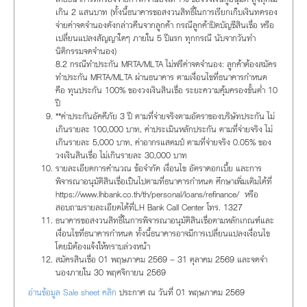
เกิน 2 แสนบาท (ทั้งนี้ธนาคารขอสงวนสิทธิ์ในการเรียกเก็บเงินทดรอง
จ่ายค่าจดจำนองดังกล่าวคืนจากลูกค้า กรณีลูกค้าปิดบัญชีสินเชื่อ หรือ
เปลี่ยนแปลงสัญญาใดๆ ภายใน 5 ปีแรก ทุกกรณี นับจากวันทำ
นิติกรรมจดจำนอง)
8.2 กรณีทำประกัน MRTA/MLTA ไม่ฟรีค่าจดจำนอง: ลูกค้าต้องสมัคร
ทำประกัน MRTA/MLTA ผ่านธนาคาร ตามเงื่อนไขที่ธนาคารกำหนด
คือ ทุนประกัน 100% ของวงเงินสินเชื่อ ระยะความคุ้มครองขั้นต่ำ 10
ปี
**ค่าประกันอัคคีภัย 3 ปี ตามที่จ่ายจริงตามอัตราของบริษัทประกัน ไม่
เกินรายละ 100,000 บาท, ค่าประเมินหลักประกัน ตามที่จ่ายจริง ไม่
เกินรายละ 5,000 บาท, ค่าอากรแสตมป์ ตามที่จ่ายจริง 0.05% ของ
วงเงินสินเชื่อ ไม่เกินรายละ 30,000 บาท
รายละเอียดการคำนวณ ข้อจำกัด เงื่อนไข อัตราดอกเบี้ย และการ
พิจารณาอนุมัติสินเชื่อเป็นไปตามที่ธนาคารกำหนด ศึกษาเพิ่มเติมได้ที่
https://www.lhbank.co.th/th/personal/loans/refinance/ หรือ
สอบถามรายละเอียดได้ที่LH Bank Call Center โทร. 1327
ธนาคารขอสงวนสิทธิ์ในการพิจารณาอนุมัติสินเชื่อตามหลักเกณฑ์และ
เงื่อนไขที่ธนาคารกำหนด ทั้งนี้ธนาคารอาจมีการเปลี่ยนแปลงเงื่อนไข
โดยมิต้องแจ้งให้ทราบล่วงหน้า
สมัครสินเชื่อ 01 พฤษภาคม 2569 – 31 ตุลาคม 2569 และจดจำ
นองภายใน 30 พฤศจิกายน 2569
อ่านข้อมูล Sale sheet คลิก
ประกาศ ณ วันที่ 01 พฤษภาคม 2569