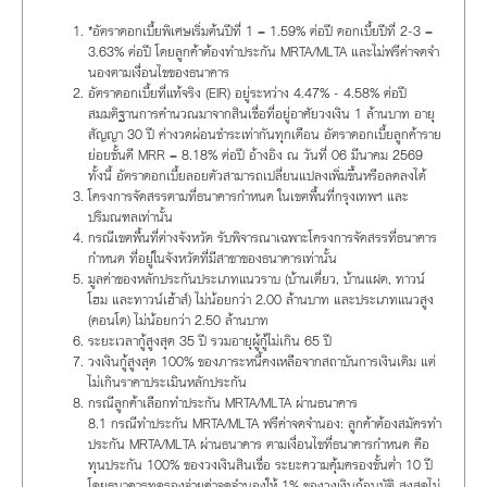
*อัตราดอกเบี้ยพิเศษเริ่มต้นปีที่ 1 = 1.59% ต่อปี ดอกเบี้ยปีที่ 2-3 =
3.63% ต่อปี โดยลูกค้าต้องทำประกัน MRTA/MLTA และไม่ฟรีค่าจดจำ
นองตามเงื่อนไขของธนาคาร
อัตราดอกเบี้ยที่แท้จริง (EIR) อยู่ระหว่าง 4.47% - 4.58% ต่อปี
สมมติฐานการคำนวณมาจากสินเชื่อที่อยู่อาศัยวงเงิน 1 ล้านบาท อายุ
สัญญา 30 ปี ค่างวดผ่อนชำระเท่ากันทุกเดือน อัตราดอกเบี้ยลูกค้าราย
ย่อยชั้นดี MRR = 8.18% ต่อปี อ้างอิง ณ วันที่ 06 มีนาคม 2569
ทั้งนี้ อัตราดอกเบี้ยลอยตัวสามารถเปลี่ยนแปลงเพิ่มขึ้นหรือลดลงได้
โครงการจัดสรรตามที่ธนาคารกำหนด ในเขตพื้นที่กรุงเทพฯ และ
ปริมณฑลเท่านั้น
กรณีเขตพื้นที่ต่างจังหวัด รับพิจารณาเฉพาะโครงการจัดสรรที่ธนาคาร
กำหนด ที่อยู่ในจังหวัดที่มีสาขาของธนาคารเท่านั้น
มูลค่าของหลักประกันประเภทแนวราบ (บ้านเดี่ยว, บ้านแฝด, ทาวน์
โฮม และทาวน์เฮ้าส์) ไม่น้อยกว่า 2.00 ล้านบาท และประเภทแนวสูง
(คอนโด) ไม่น้อยกว่า 2.50 ล้านบาท
ระยะเวลากู้สูงสุด 35 ปี รวมอายุผู้กู้ไม่เกิน 65 ปี
วงเงินกู้สูงสุด 100% ของภาระหนี้คงเหลือจากสถาบันการเงินเดิม แต่
ไม่เกินราคาประเมินหลักประกัน
กรณีลูกค้าเลือกทำประกัน MRTA/MLTA ผ่านธนาคาร
8.1 กรณีทำประกัน MRTA/MLTA ฟรีค่าจดจำนอง: ลูกค้าต้องสมัครทำ
ประกัน MRTA/MLTA ผ่านธนาคาร ตามเงื่อนไขที่ธนาคารกำหนด คือ
ทุนประกัน 100% ของวงเงินสินเชื่อ ระยะความคุ้มครองขั้นต่ำ 10 ปี
โดยธนาคารทดรองจ่ายค่าจดจำนองให้ 1% ของวงเงินกู้อนุมัติ สูงสุดไม่