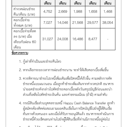
เดือน
เดือน
เดือน
เดือน
เดือน
ค่างวดผ่อนชำระ
4,752
2,669
1,988
1,658
1,468
คืน/เดือน (บาท)
ดอกเบี้ยจ่าย
7,027
14,046
21,568
29,577
38,054
ทั้งหมด (บาท)
ดอกเบี้ยจ่ายที่ลด
ลง (บาท) เมื่อ
31,027
24,008
16,486
8,477
-
เทียบกับผ่อน 60
เดือน
ข้อควรทราบ
กู้เท่าที่จำเป็นและชำระคืนไหว
หากเลือกระยะเวลาการผ่อนชำระนาน จะทำให้เสียดอกเบี้ยเพิ่มขึ้น
ควรพิจารณาชำระโปะหนี้เพิ่มเติมเพื่อปิดหนี้ได้เร็วขึ้น ตามหลักการตัด
ชำระหนี้แบบแนวนอน เมื่อลูกค้าชำระเพิ่มเติมจากค่างวดปกติ ธนาคาร
นำยอดชำระดังกล่าวไปตัดชำระดอกเบี้ยหลังวันสรุปบัญชีก่อนและนำ
ส่วนที่เหลือไปตัดชำระเงินต้น และค่าธรรมเนียม (ถ้ามี) ตามลำดับ
กรณีสินเชื่อส่วนบุคคลรวมหนี้ Happy Cash Balance Transfer ลูกค้า
ผู้สมัครต้องติดต่อสอบถามยอดสินเชื่อในการปิดบัญชีไปยังผู้ให้สินเชื่อ
ต้นทางด้วยตนเอง และเมื่อได้รับการอนุมัติแล้ว ธนาคารจะดำเนินการ
ชำระหนี้ด้วยเช็คแทนท่านไปยังผู้ให้สินเชื่อที่ท่านมีภาระหนี้อยู่ต่อไป