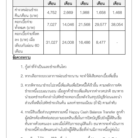
เดือน
เดือน
เดือน
เดือน
เดือน
ค่างวดผ่อนชำระ
4,752
2,669
1,988
1,658
1,468
คืน/เดือน (บาท)
ดอกเบี้ยจ่าย
7,027
14,046
21,568
29,577
38,054
ทั้งหมด (บาท)
ดอกเบี้ยจ่ายที่ลด
ลง (บาท) เมื่อ
31,027
24,008
16,486
8,477
-
เทียบกับผ่อน 60
เดือน
ข้อควรทราบ
กู้เท่าที่จำเป็นและชำระคืนไหว
หากเลือกระยะเวลาการผ่อนชำระนาน จะทำให้เสียดอกเบี้ยเพิ่มขึ้น
ควรพิจารณาชำระโปะหนี้เพิ่มเติมเพื่อปิดหนี้ได้เร็วขึ้น ตามหลักการตัด
ชำระหนี้แบบแนวนอน เมื่อลูกค้าชำระเพิ่มเติมจากค่างวดปกติ ธนาคาร
นำยอดชำระดังกล่าวไปตัดชำระดอกเบี้ยหลังวันสรุปบัญชีก่อนและนำ
ส่วนที่เหลือไปตัดชำระเงินต้น และค่าธรรมเนียม (ถ้ามี) ตามลำดับ
กรณีสินเชื่อส่วนบุคคลรวมหนี้ Happy Cash Balance Transfer ลูกค้า
ผู้สมัครต้องติดต่อสอบถามยอดสินเชื่อในการปิดบัญชีไปยังผู้ให้สินเชื่อ
ต้นทางด้วยตนเอง และเมื่อได้รับการอนุมัติแล้ว ธนาคารจะดำเนินการ
ชำระหนี้ด้วยเช็คแทนท่านไปยังผู้ให้สินเชื่อที่ท่านมีภาระหนี้อยู่ต่อไป