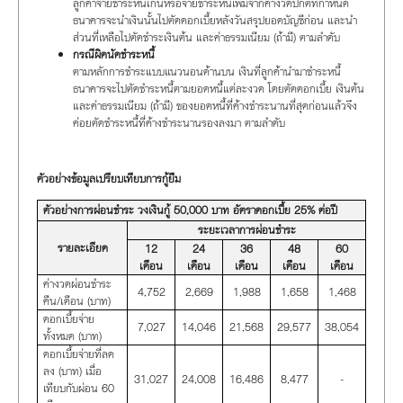
ลูกค้าจ่ายชำระหนี้เกินหรือจ่ายชำระหนี้เพิ่มจากค่างวดปกติที่กำหนด
ธนาคารจะนำเงินนั้นไปตัดดอกเบี้ยหลังวันสรุปยอดบัญชีก่อน และนำ
ส่วนที่เหลือไปตัดชำระเงินต้น และค่าธรรมเนียม (ถ้ามี) ตามลำดับ
กรณีผิดนัดชำระหนี้
ตามหลักการชำระแบบแนวนอนด้านบน เงินที่ลูกค้านำมาชำระหนี้
ธนาคารจะไปตัดชำระหนี้ตามยอดหนี้แต่ละงวด โดยตัดดอกเบี้ย เงินต้น
และค่าธรรมเนียม (ถ้ามี) ของยอดหนี้ที่ค้างชำระนานที่สุดก่อนแล้วจึง
ค่อยตัดชำระหนี้ที่ค้างชำระนานรองลงมา ตามลำดับ
ตัวอย่างข้อมูลเปรียบเทียบการกู้ยืม
ตัวอย่างการผ่อนชำระ วงเงินกู้ 50,000 บาท อัตราดอกเบี้ย 25% ต่อปี
ระยะเวลาการผ่อนชำระ
รายละเอียด
12
24
36
48
60
เดือน
เดือน
เดือน
เดือน
เดือน
ค่างวดผ่อนชำระ
4,752
2,669
1,988
1,658
1,468
คืน/เดือน (บาท)
ดอกเบี้ยจ่าย
7,027
14,046
21,568
29,577
38,054
ทั้งหมด (บาท)
ดอกเบี้ยจ่ายที่ลด
ลง (บาท) เมื่อ
31,027
24,008
16,486
8,477
-
เทียบกับผ่อน 60