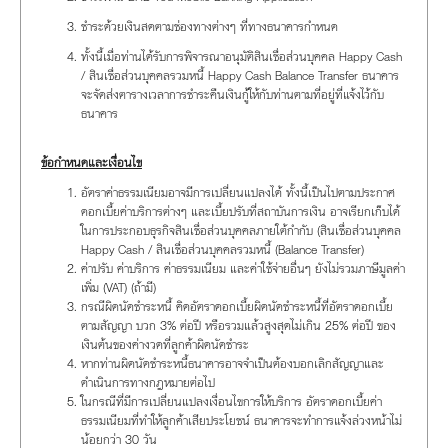
ชำระด้วยเงินสดตามช่องทางต่างๆ ที่ทางธนาคารกำหนด
ทั้งนี้เมื่อท่านได้รับการพิจารณาอนุมัติสินเชื่อส่วนบุคคล Happy Cash
/ สินเชื่อส่วนบุคคลรวมหนี้ Happy Cash Balance Transfer ธนาคาร
จะจัดส่งตารางเวลาการชำระคืนเงินกู้ให้กับท่านตามที่อยู่ที่แจ้งไว้กับ
ธนาคาร
ข้อกำหนดและเงื่อนไข
อัตราค่าธรรมเนียมอาจมีการเปลี่ยนแปลงได้ ทั้งนี้เป็นไปตามประกาศ
ดอกเบี้ยค่าบริการต่างๆ และเบี้ยปรับที่สถาบันการเงิน อาจเรียกเก็บได้
ในการประกอบธุรกิจสินเชื่อส่วนบุคคลภายใต้กำกับ (สินเชื่อส่วนบุคคล
Happy Cash / สินเชื่อส่วนบุคคลรวมหนี้ (Balance Transfer)
ค่าปรับ ค่าบริการ ค่าธรรมเนียม และค่าใช้จ่ายอื่นๆ ยังไม่รวมภาษีมูลค่า
เพิ่ม (VAT) (ถ้ามี)
กรณีผิดนัดชำระหนี้ คิดอัตราดอกเบี้ยผิดนัดชำระหนี้ที่อัตราดอกเบี้ย
ตามสัญญา บวก 3% ต่อปี หรือรวมแล้วสูงสุดไม่เกิน 25% ต่อปี ของ
เงินต้นของค่างวดที่ลูกค้าผิดนัดชำระ
หากท่านผิดนัดชำระหนี้ธนาคารอาจจำเป็นต้องบอกเลิกสัญญาและ
ดำเนินการทางกฎหมายต่อไป
ในกรณีที่มีการเปลี่ยนแปลงเงื่อนไขการให้บริการ อัตราดอกเบี้ยค่า
ธรรมเนียมที่ทำให้ลูกค้าเสียประโยชน์ ธนาคารจะทำการแจ้งล่วงหน้าไม่
น้อยกว่า 30 วัน