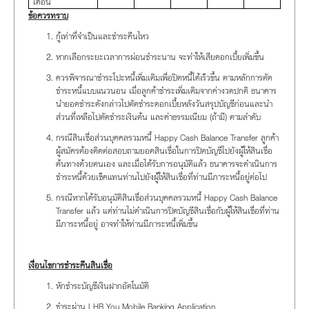
เดือน
ข้อควรทราบ
กู้เท่าที่จำเป็นและชำระคืนไหว
หากเลือกระยะเวลาการผ่อนชำระนาน จะทำให้เสียดอกเบี้ยเพิ่มขึ้น
ควรพิจารณาชำระโปะหนี้เพิ่มเติมเพื่อปิดหนี้ได้เร็วขึ้น ตามหลักการตัด
ชำระหนี้แบบแนวนอน เมื่อลูกค้าชำระเพิ่มเติมจากค่างวดปกติ ธนาคาร
นำยอดชำระดังกล่าวไปตัดชำระดอกเบี้ยหลังวันสรุปบัญชีก่อนและนำ
ส่วนที่เหลือไปตัดชำระเงินต้น และค่าธรรมเนียม (ถ้ามี) ตามลำดับ
กรณีสินเชื่อส่วนบุคคลรวมหนี้ Happy Cash Balance Transfer ลูกค้า
ผู้สมัครต้องติดต่อสอบถามยอดสินเชื่อในการปิดบัญชีไปยังผู้ให้สินเชื่อ
ต้นทางด้วยตนเอง และเมื่อได้รับการอนุมัติแล้ว ธนาคารจะดำเนินการ
ชำระหนี้ด้วยเช็คแทนท่านไปยังผู้ให้สินเชื่อที่ท่านมีภาระหนี้อยู่ต่อไป
กรณีหากได้รับอนุมัติสินเชื่อส่วนบุคคลรวมหนี้ Happy Cash Balance
Transfer แล้ว แต่ท่านไม่ดำเนินการปิดบัญชีสินเชื่อกับผู้ให้สินเชื่อที่ท่าน
มีภาระหนี้อยู่ อาจทำให้ท่านมีภาระหนี้เพิ่มขึ้น
เงื่อนไขการชำระคืนสินเชื่อ
หักชำระบัญชีเงินฝากอัตโนมัติ
ชำระผ่าน LHB You Mobile Banking Application