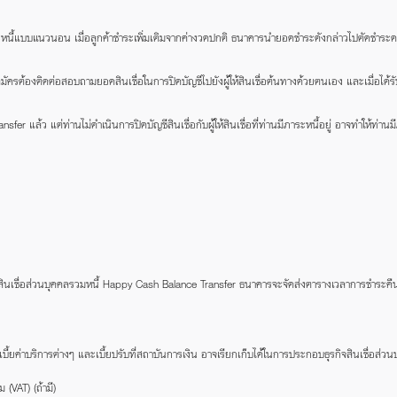
ชำระหนี้แบบแนวนอน เมื่อลูกค้าชำระเพิ่มเติมจากค่างวดปกติ ธนาคารนำยอดชำระดังกล่าวไปตัดชำระด
ัครต้องติดต่อสอบถามยอดสินเชื่อในการปิดบัญชีไปยังผู้ให้สินเชื่อต้นทางด้วยตนเอง และเมื่อได้รับ
r แล้ว แต่ท่านไม่ดำเนินการปิดบัญชีสินเชื่อกับผู้ให้สินเชื่อที่ท่านมีภาระหนี้อยู่ อาจทำให้ท่านมีภ
 สินเชื่อส่วนบุคคลรวมหนี้ Happy Cash Balance Transfer ธนาคารจะจัดส่งตารางเวลาการชำระคืนเงินก
ี้ยค่าบริการต่างๆ และเบี้ยปรับที่สถาบันการเงิน อาจเรียกเก็บได้ในการประกอบธุรกิจสินเชื่อส่ว
 (VAT) (ถ้ามี)