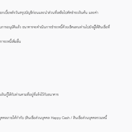
อกเบี้ยหลังวันสรุปบัญชีก่อนและนำส่วนที่เหลือไปตัดชำระเงินต้น และค่า
การอนุมัติแล้ว ธนาคารจะดำเนินการชำระหนี้ด้วยเช็คแทนท่านไปยังผู้ให้สินเชื่อที่
าระหนี้เพิ่มขึ้น
ู้ให้กับท่านตามที่อยู่ที่แจ้งไว้กับธนาคาร
นบุคคลภายใต้กำกับ (สินเชื่อส่วนบุคคล Happy Cash / สินเชื่อส่วนบุคคลรวมหนี้