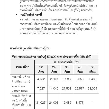
ลูกค้าจ่ายชำระหนี้เกินหรือจ่ายชำระหนี้เพิ่มจากค่างวดปกติที่กำหนด
ธนาคารจะนำเงินนั้นไปตัดดอกเบี้ยหลังวันสรุปยอดบัญชีก่อน และนำ
ส่วนที่เหลือไปตัดชำระเงินต้น และค่าธรรมเนียม (ถ้ามี) ตามลำดับ
กรณีผิดนัดชำระหนี้
ตามหลักการชำระแบบแนวนอนด้านบน เงินที่ลูกค้านำมาชำระหนี้
ธนาคารจะไปตัดชำระหนี้ตามยอดหนี้แต่ละงวด โดยตัดดอกเบี้ย เงินต้น
และค่าธรรมเนียม (ถ้ามี) ของยอดหนี้ที่ค้างชำระนานที่สุดก่อนแล้วจึง
ค่อยตัดชำระหนี้ที่ค้างชำระนานรองลงมา ตามลำดับ
ตัวอย่างข้อมูลเปรียบเทียบการกู้ยืม
ตัวอย่างการผ่อนชำระ วงเงินกู้ 50,000 บาท อัตราดอกเบี้ย 25% ต่อปี
ระยะเวลาการผ่อนชำระ
รายละเอียด
12
24
36
48
60
เดือน
เดือน
เดือน
เดือน
เดือน
ค่างวดผ่อนชำระ
4,752
2,669
1,988
1,658
1,468
คืน/เดือน (บาท)
ดอกเบี้ยจ่าย
7,027
14,046
21,568
29,577
38,054
ทั้งหมด (บาท)
ดอกเบี้ยจ่ายที่ลด
ลง (บาท) เมื่อ
31,027
24,008
16,486
8,477
-
เทียบกับผ่อน 60