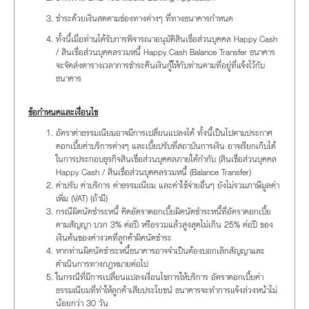
ชำระด้วยเงินสดตามช่องทางต่างๆ ที่ทางธนาคารกำหนด
ทั้งนี้เมื่อท่านได้รับการพิจารณาอนุมัติสินเชื่อส่วนบุคคล Happy Cash
/ สินเชื่อส่วนบุคคลรวมหนี้ Happy Cash Balance Transfer ธนาคาร
จะจัดส่งตารางเวลาการชำระคืนเงินกู้ให้กับท่านตามที่อยู่ที่แจ้งไว้กับ
ธนาคาร
ข้อกำหนดและเงื่อนไข
อัตราค่าธรรมเนียมอาจมีการเปลี่ยนแปลงได้ ทั้งนี้เป็นไปตามประกาศ
ดอกเบี้ยค่าบริการต่างๆ และเบี้ยปรับที่สถาบันการเงิน อาจเรียกเก็บได้
ในการประกอบธุรกิจสินเชื่อส่วนบุคคลภายใต้กำกับ (สินเชื่อส่วนบุคคล
Happy Cash / สินเชื่อส่วนบุคคลรวมหนี้ (Balance Transfer)
ค่าปรับ ค่าบริการ ค่าธรรมเนียม และค่าใช้จ่ายอื่นๆ ยังไม่รวมภาษีมูลค่า
เพิ่ม (VAT) (ถ้ามี)
กรณีผิดนัดชำระหนี้ คิดอัตราดอกเบี้ยผิดนัดชำระหนี้ที่อัตราดอกเบี้ย
ตามสัญญา บวก 3% ต่อปี หรือรวมแล้วสูงสุดไม่เกิน 25% ต่อปี ของ
เงินต้นของค่างวดที่ลูกค้าผิดนัดชำระ
หากท่านผิดนัดชำระหนี้ธนาคารอาจจำเป็นต้องบอกเลิกสัญญาและ
ดำเนินการทางกฎหมายต่อไป
ในกรณีที่มีการเปลี่ยนแปลงเงื่อนไขการให้บริการ อัตราดอกเบี้ยค่า
ธรรมเนียมที่ทำให้ลูกค้าเสียประโยชน์ ธนาคารจะทำการแจ้งล่วงหน้าไม่
น้อยกว่า 30 วัน