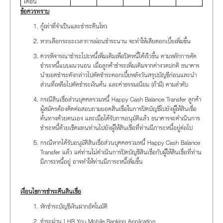
เดือน
ข้อควรทราบ
กู้เท่าที่จำเป็นและชำระคืนไหว
หากเลือกระยะเวลาการผ่อนชำระนาน จะทำให้เสียดอกเบี้ยเพิ่มขึ้น
ควรพิจารณาชำระโปะหนี้เพิ่มเติมเพื่อปิดหนี้ได้เร็วขึ้น ตามหลักการตัด
ชำระหนี้แบบแนวนอน เมื่อลูกค้าชำระเพิ่มเติมจากค่างวดปกติ ธนาคาร
นำยอดชำระดังกล่าวไปตัดชำระดอกเบี้ยหลังวันสรุปบัญชีก่อนและนำ
ส่วนที่เหลือไปตัดชำระเงินต้น และค่าธรรมเนียม (ถ้ามี) ตามลำดับ
กรณีสินเชื่อส่วนบุคคลรวมหนี้ Happy Cash Balance Transfer ลูกค้า
ผู้สมัครต้องติดต่อสอบถามยอดสินเชื่อในการปิดบัญชีไปยังผู้ให้สินเชื่อ
ต้นทางด้วยตนเอง และเมื่อได้รับการอนุมัติแล้ว ธนาคารจะดำเนินการ
ชำระหนี้ด้วยเช็คแทนท่านไปยังผู้ให้สินเชื่อที่ท่านมีภาระหนี้อยู่ต่อไป
กรณีหากได้รับอนุมัติสินเชื่อส่วนบุคคลรวมหนี้ Happy Cash Balance
Transfer แล้ว แต่ท่านไม่ดำเนินการปิดบัญชีสินเชื่อกับผู้ให้สินเชื่อที่ท่าน
มีภาระหนี้อยู่ อาจทำให้ท่านมีภาระหนี้เพิ่มขึ้น
เงื่อนไขการชำระคืนสินเชื่อ
หักชำระบัญชีเงินฝากอัตโนมัติ
ชำระผ่าน LHB You Mobile Banking Application